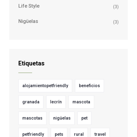
Life Style
(3)
Nigüelas
(3)
Etiquetas
alojamientopetfriendly
beneficios
granada
lecrín
mascota
mascotas
nigüelas
pet
petfriendly
pets
rural
travel