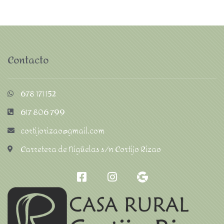
Contacto
678 171 152
617 806 799
cortijorizao@gmail.com
Carretera de Nigüelas s/n Cortijo Rizao