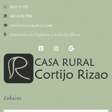
678 171 152
617 806 799
cortijorizao@gmail.com
Carretera de Nigüelas s/n Cortijo Rizao
Enlaces